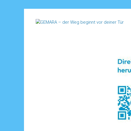
Zum
Inhalt
GEMARA
springen
–
der
Weg
beginnt
vor
deiner
Tür