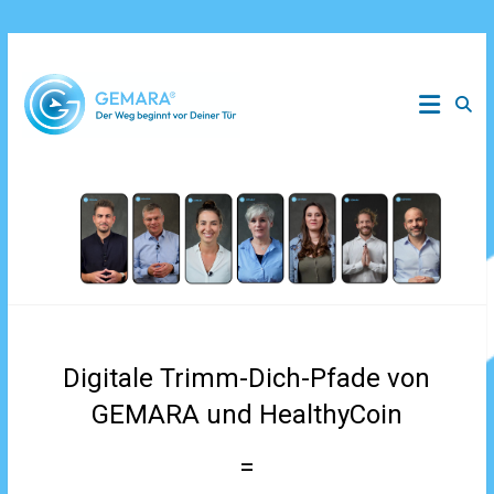
Zum
Inhalt
GEMARA
springen
–
der
Weg
beginnt
vor
Digitale Trimm-Dich-Pfade von
deiner
GEMARA und HealthyCoin
Tür
=